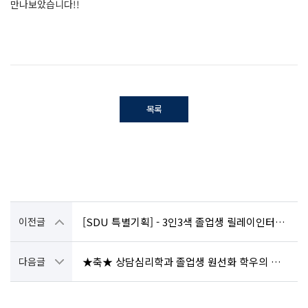
만나보았습니다!!
목록
이전글
[SDU 특별기획] - 3인3색 졸업생 릴레이인터뷰② - 강은영 학우
다음글
★축★ 상담심리학과 졸업생 원선화 학우의 수상 소식을 전합니다~!