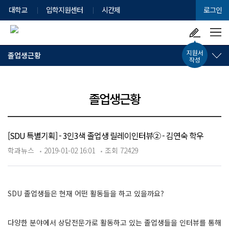
대학교
입학지원센터
시간제
로그인
지원서
졸업생근황
작성
졸업생근황
[SDU 특별기획] - 3인3색 졸업생 릴레이인터뷰② - 김연숙 학우
학과뉴스
2019-01-02 16:01
조회 72429
SDU 졸업생들은 현재 어떤 활동들을 하고 있을까요?
다양한 분야에서 상담전문가로 활동하고 있는 졸업생들을 인터뷰를 통해